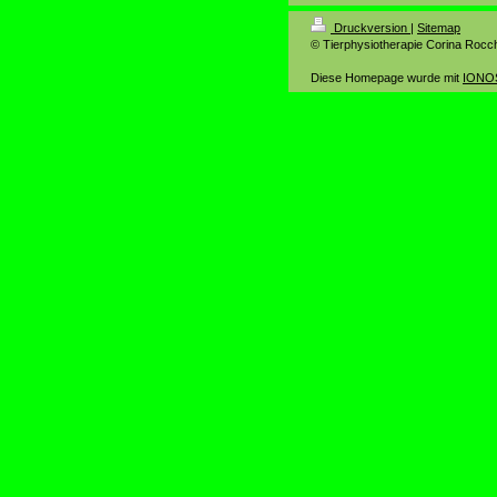
Druckversion
|
Sitemap
© Tierphysiotherapie Corina Rocch
Diese Homepage wurde mit
IONOS