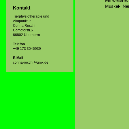
Ein weiteres
Muskel-, Ner
Kontakt
Tierphysiotherapie und
Akupunktur
Corina Rocchi
Comotorstr.6
66802 Überherrn
Telefon
+49 173 3046939
E-Mail
corina-rocchi@gmx.de